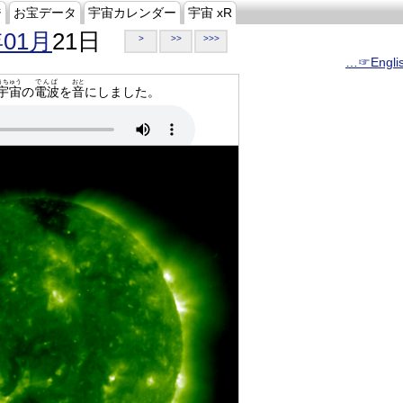
ジ
お宝データ
宇宙カレンダー
宇宙 xR
年01月
21日
>
>>
>>>
…☞Engli
うちゅう
でんぱ
おと
宇宙
の
電波
を
音
にしました。