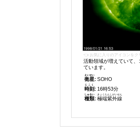
👈 お気に入りのアイコンをク
活動領域が増えていて、
ています。
えいせい
衛星
:
SOHO
じこく
時刻
:
16時53分
しゅるい
きょくたんしがいせん
種類
:
極端紫外線