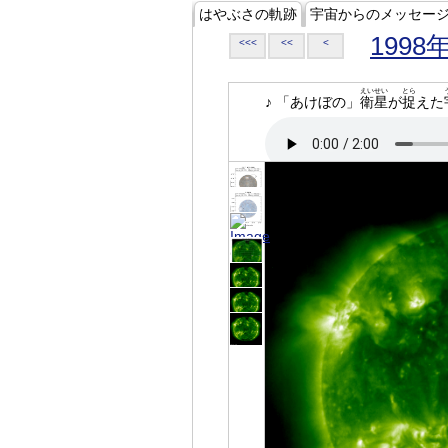
はやぶさの軌跡
宇宙からのメッセー
1998
<<<
<<
<
えいせい
とら
♪ 「あけぼの」
衛星
が
捉
えた