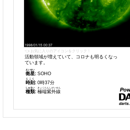
👈 お気に入りのアイコンをクリック！
活動領域が増えていて、コロナも明るくなっ
ています。
えいせい
衛星
:
SOHO
じこく
時刻
:
0時37分
しゅるい
きょくたんしがいせん
種類
:
極端紫外線