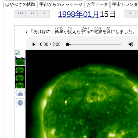
はやぶさの軌跡
宇宙からのメッセージ
お宝データ
宇宙カレンダ
1998年01月
15日
<<<
<<
<
>
えいせい
とら
うちゅう
でんぱ
おと
♪ 「あけぼの」
衛星
が
捉
えた
宇宙
の
電波
を
音
にしました。