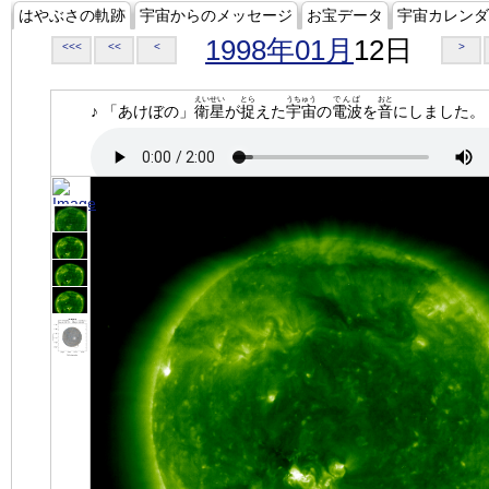
はやぶさの軌跡
宇宙からのメッセージ
お宝データ
宇宙カレンダ
1998年01月
12日
<<<
<<
<
>
えいせい
とら
うちゅう
でんぱ
おと
♪ 「あけぼの」
衛星
が
捉
えた
宇宙
の
電波
を
音
にしました。