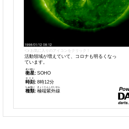
👈 お気に入りのアイコンをクリック！
活動領域が増えていて、コロナも明るくなっ
ています。
えいせい
衛星
:
SOHO
じこく
時刻
:
8時12分
しゅるい
きょくたんしがいせん
種類
:
極端紫外線