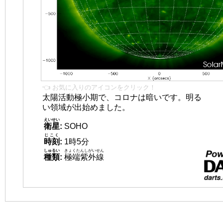
👈 お気に入りのアイコンをクリック！
太陽活動極小期で、コロナは暗いです。明る
い領域が出始めました。
えいせい
衛星
:
SOHO
じこく
時刻
:
1時5分
しゅるい
きょくたんしがいせん
種類
:
極端紫外線