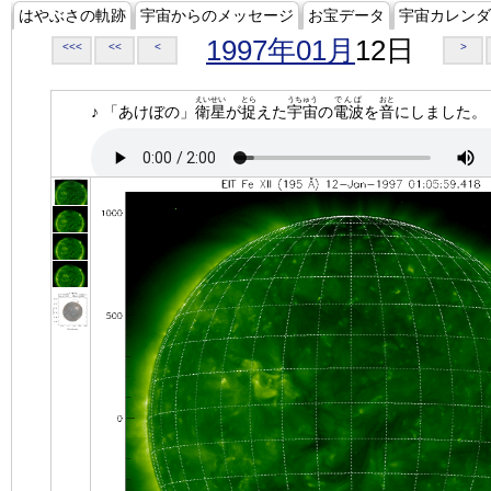
はやぶさの軌跡
宇宙からのメッセージ
お宝データ
宇宙カレンダ
1997年01月
12日
<<<
<<
<
>
えいせい
とら
うちゅう
でんぱ
おと
♪ 「あけぼの」
衛星
が
捉
えた
宇宙
の
電波
を
音
にしました。