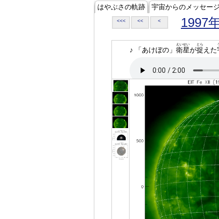
はやぶさの軌跡
宇宙からのメッセー
1997
<<<
<<
<
えいせい
とら
♪ 「あけぼの」
衛星
が
捉
えた