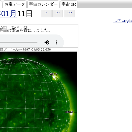
ジ
お宝データ
宇宙カレンダー
宇宙 xR
年01月
11日
>
>>
>>>
…☞Engli
うちゅう
でんぱ
おと
宇宙
の
電波
を
音
にしました。