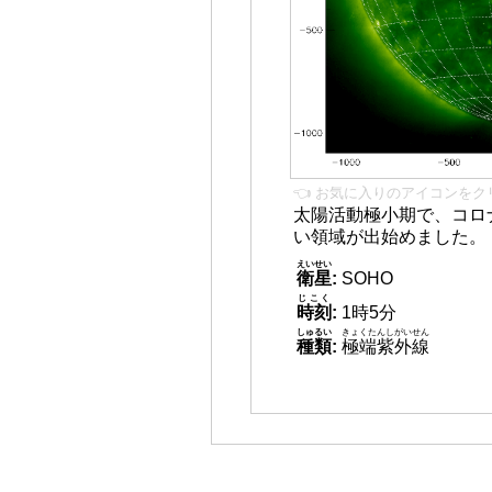
👈 お気に入りのアイコンをク
太陽活動極小期で、コロ
い領域が出始めました。
えいせい
衛星
:
SOHO
じこく
時刻
:
1時5分
しゅるい
きょくたんしがいせん
種類
:
極端紫外線