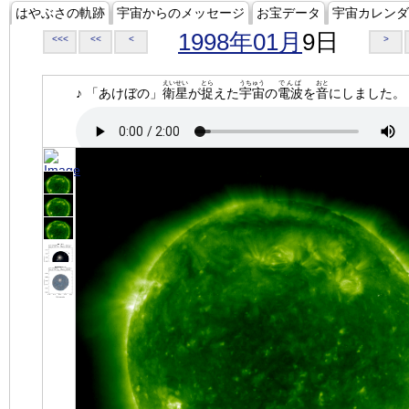
はやぶさの軌跡
宇宙からのメッセージ
お宝データ
宇宙カレンダ
1998年01月
9日
<<<
<<
<
>
えいせい
とら
うちゅう
でんぱ
おと
♪ 「あけぼの」
衛星
が
捉
えた
宇宙
の
電波
を
音
にしました。