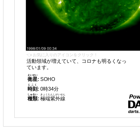
👈 お気に入りのアイコンをクリック！
活動領域が増えていて、コロナも明るくなっ
ています。
えいせい
衛星
:
SOHO
じこく
時刻
:
0時34分
しゅるい
きょくたんしがいせん
種類
:
極端紫外線