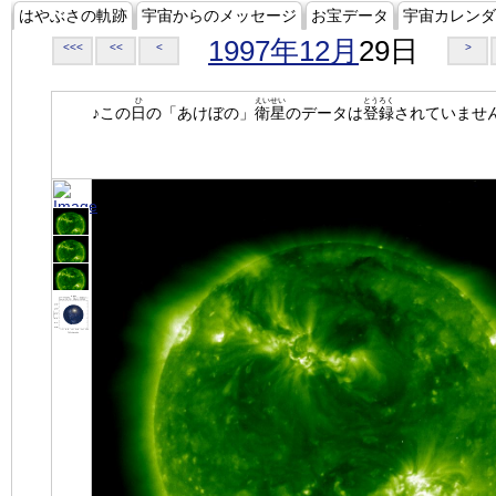
はやぶさの軌跡
宇宙からのメッセージ
お宝データ
宇宙カレンダ
1997年12月
29日
<<<
<<
<
>
ひ
えいせい
とうろく
♪この
日
の「あけぼの」
衛星
のデータは
登録
されていませ