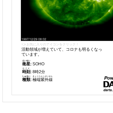
👈 お気に入りのアイコンをクリック！
活動領域が増えていて、コロナも明るくなっ
ています。
えいせい
衛星
:
SOHO
じこく
時刻
:
8時2分
しゅるい
きょくたんしがいせん
種類
:
極端紫外線