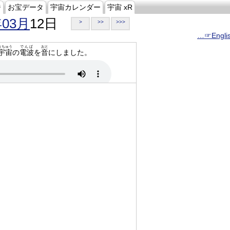
ジ
お宝データ
宇宙カレンダー
宇宙 xR
年03月
12日
>
>>
>>>
…☞Engli
うちゅう
でんぱ
おと
宇宙
の
電波
を
音
にしました。