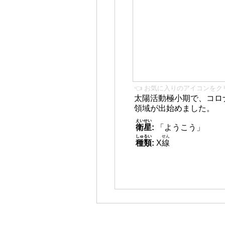
👈 お気に入りのアイコンをク
太陽活動極小期で、コロ
領域が出始めました。
えいせい
衛星
:
「ようこう」
しゅるい
せん
種類
:
X
線