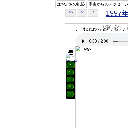
はやぶさの軌跡
宇宙からのメッセー
1997
<<<
<<
<
えいせい
とら
♪ 「あけぼの」
衛星
が
捉
えた