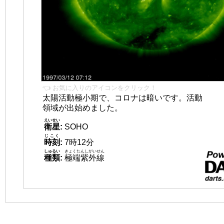
👈 お気に入りのアイコンをクリック！
太陽活動極小期で、コロナは暗いです。活動
領域が出始めました。
えいせい
衛星
:
SOHO
じこく
時刻
:
7時12分
しゅるい
きょくたんしがいせん
種類
:
極端紫外線