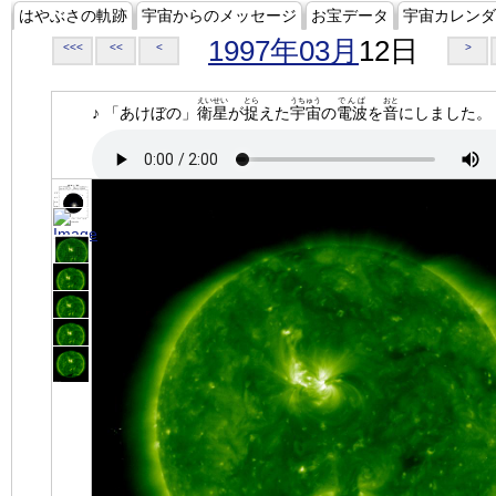
はやぶさの軌跡
宇宙からのメッセージ
お宝データ
宇宙カレンダ
1997年03月
12日
<<<
<<
<
>
えいせい
とら
うちゅう
でんぱ
おと
♪ 「あけぼの」
衛星
が
捉
えた
宇宙
の
電波
を
音
にしました。