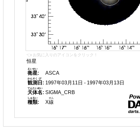
👈 お気に入りのアイコンをクリック！
恒星
えいせい
衛星
:
ASCA
かんそく
び
観測
日
:
1997年03月11日 - 1997年03月13日
てんたいめい
天体名
:
SIGMA_CRB
しゅるい
せん
種類
:
X
線