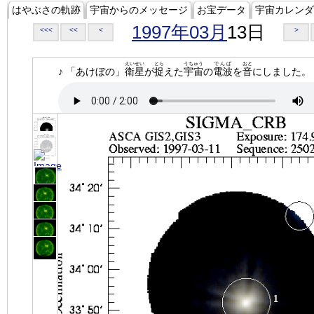
はやぶさの軌跡
宇宙からのメッセージ
お宝データ
宇宙カレンダ
1997年03月
13日
<<<
<<
<
>
えいせい
とら
うちゅう
でんぱ
おと
♪ 「あけぼの」
衛星
が
捉
えた
宇宙
の
電波
を
音
にしました。