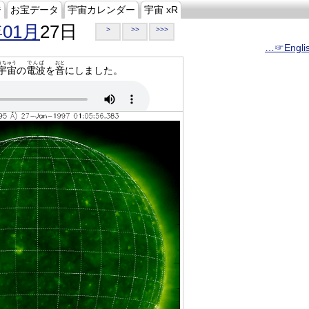
ジ
お宝データ
宇宙カレンダー
宇宙 xR
年01月
27日
>
>>
>>>
…☞Engli
うちゅう
でんぱ
おと
宇宙
の
電波
を
音
にしました。