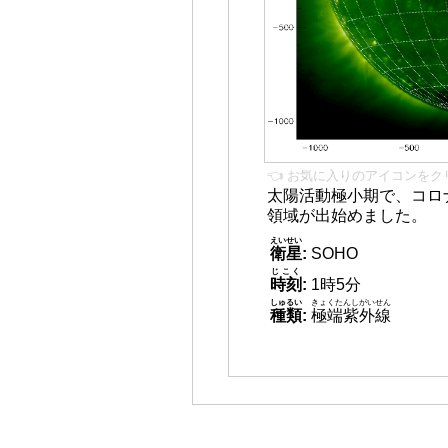
👈 お気に入りのアイコンをク
太陽活動極小期で、コロ
領域が出始めました。
えいせい
衛星
:
SOHO
じこく
時刻
:
1時5分
しゅるい
きょくたんしがいせん
種類
:
極端紫外線