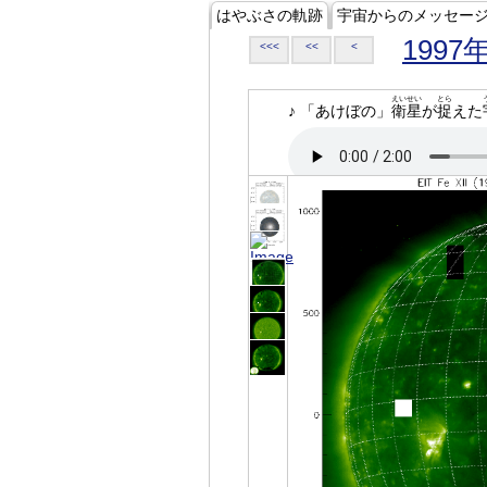
はやぶさの軌跡
宇宙からのメッセー
1997
<<<
<<
<
えいせい
とら
♪ 「あけぼの」
衛星
が
捉
えた