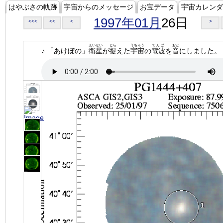
はやぶさの軌跡
宇宙からのメッセージ
お宝データ
宇宙カレンダ
1997年01月
26日
<<<
<<
<
>
えいせい
とら
うちゅう
でんぱ
おと
♪ 「あけぼの」
衛星
が
捉
えた
宇宙
の
電波
を
音
にしました。