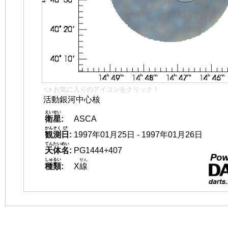
👈 お気に入りのアイコンをクリック！
活動銀河中心核
えいせい
衛星
:
ASCA
かんそく
び
観測
日
:
1997年01月25日 - 1997年01月26日
てんたいめい
天体名
:
PG1444+407
しゅるい
せん
種類
:
X
線