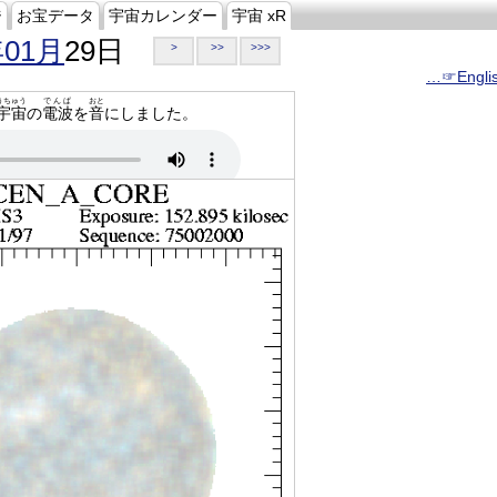
ジ
お宝データ
宇宙カレンダー
宇宙 xR
年01月
29日
>
>>
>>>
…☞Engli
うちゅう
でんぱ
おと
宇宙
の
電波
を
音
にしました。