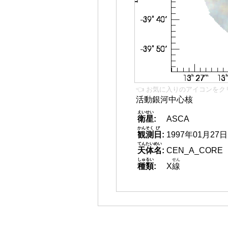
👈 お気に入りのアイコンをク
活動銀河中心核
えいせい
衛星
:
ASCA
かんそく
び
観測
日
:
1997年01月27日
てんたいめい
天体名
:
CEN_A_CORE
しゅるい
せん
種類
:
X
線