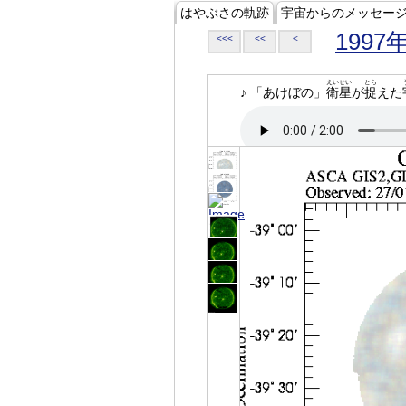
はやぶさの軌跡
宇宙からのメッセー
1997
<<<
<<
<
えいせい
とら
♪ 「あけぼの」
衛星
が
捉
えた