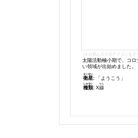
👈 お気に入りのアイコンをク
太陽活動極小期で、コロ
い領域が出始めました。
えいせい
衛星
:
「ようこう」
しゅるい
せん
種類
:
X
線