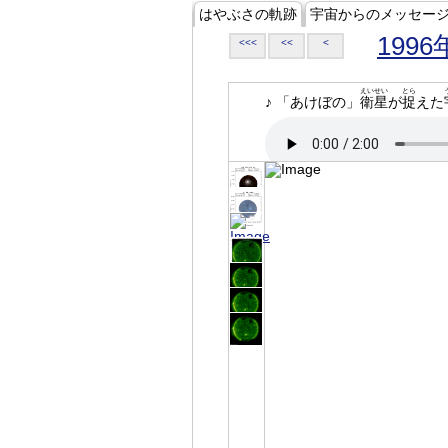
はやぶさの軌跡
宇宙からのメッセー
1996
<<<
<<
<
えいせい
とら
♪ 「あけぼの」
衛星
が
捉
えた