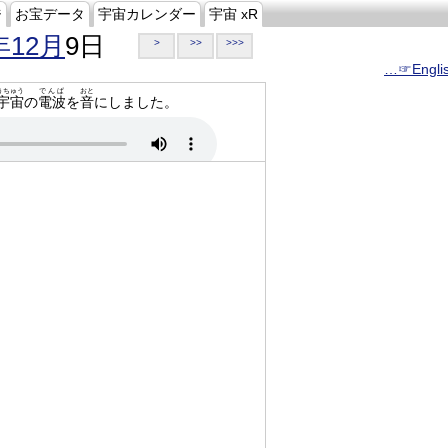
ジ
お宝データ
宇宙カレンダー
宇宙 xR
年12月
9日
>
>>
>>>
…☞Engli
うちゅう
でんぱ
おと
宇宙
の
電波
を
音
にしました。