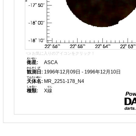
👈 お気に入りのアイコンをクリック！
えいせい
衛星
:
ASCA
かんそく
び
観測
日
:
1996年12月09日 - 1996年12月10日
てんたいめい
天体名
:
MR_2251-178_N4
しゅるい
せん
種類
:
X
線