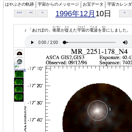
はやぶさの軌跡
宇宙からのメッセージ
お宝データ
宇宙カレンダ
1996年12月
10日
<<<
<<
<
>
えいせい
とら
うちゅう
でんぱ
おと
♪ 「あけぼの」
衛星
が
捉
えた
宇宙
の
電波
を
音
にしました。