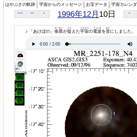
はやぶさの軌跡
宇宙からのメッセージ
お宝データ
宇宙カレンダ
1996年12月
10日
<<<
<<
<
>
えいせい
とら
うちゅう
でんぱ
おと
♪ 「あけぼの」
衛星
が
捉
えた
宇宙
の
電波
を
音
にしました。