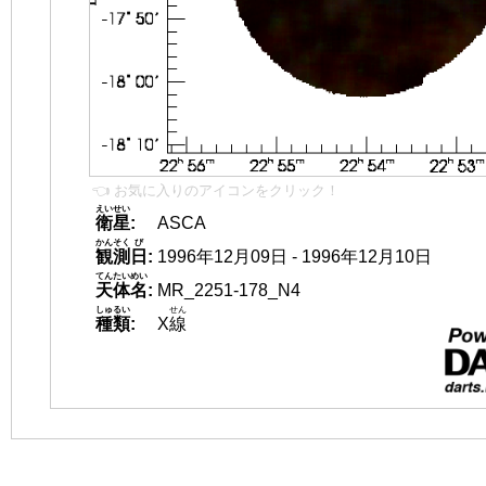
👈 お気に入りのアイコンをクリック！
えいせい
衛星
:
ASCA
かんそく
び
観測
日
:
1996年12月09日 - 1996年12月10日
てんたいめい
天体名
:
MR_2251-178_N4
しゅるい
せん
種類
:
X
線