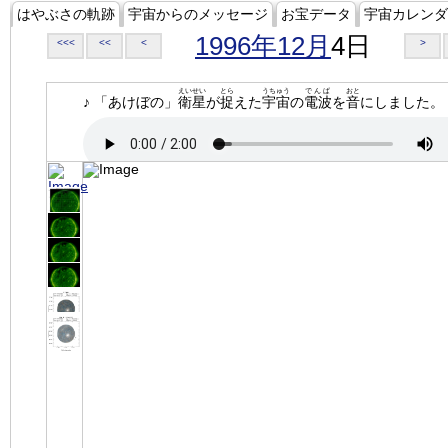
はやぶさの軌跡
宇宙からのメッセージ
お宝データ
宇宙カレンダ
1996年12月
4日
<<<
<<
<
>
えいせい
とら
うちゅう
でんぱ
おと
♪ 「あけぼの」
衛星
が
捉
えた
宇宙
の
電波
を
音
にしました。