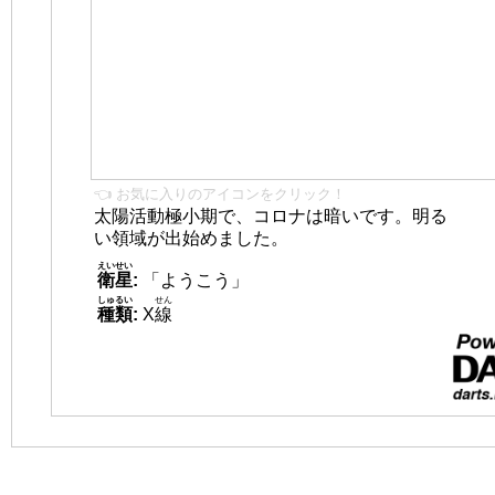
👈 お気に入りのアイコンをクリック！
太陽活動極小期で、コロナは暗いです。明る
い領域が出始めました。
えいせい
衛星
:
「ようこう」
しゅるい
せん
種類
:
X
線