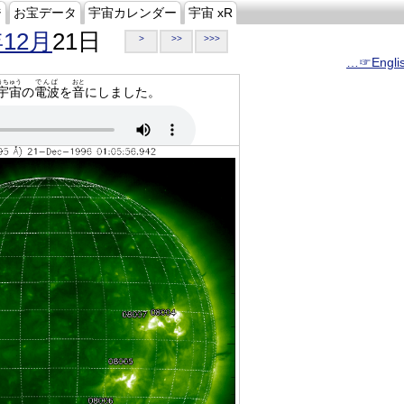
ジ
お宝データ
宇宙カレンダー
宇宙 xR
年12月
21日
>
>>
>>>
…☞Engli
うちゅう
でんぱ
おと
宇宙
の
電波
を
音
にしました。