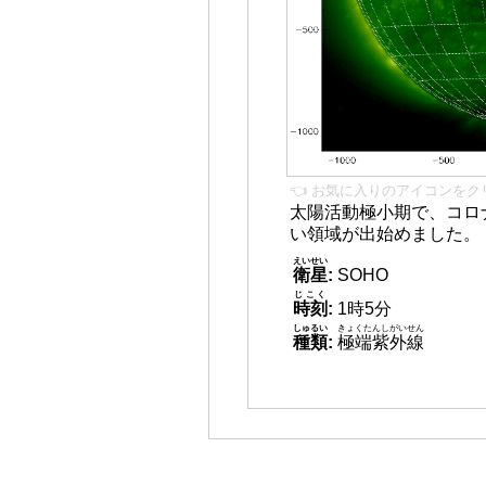
👈 お気に入りのアイコンをク
太陽活動極小期で、コロ
い領域が出始めました。
えいせい
衛星
:
SOHO
じこく
時刻
:
1時5分
しゅるい
きょくたんしがいせん
種類
:
極端紫外線