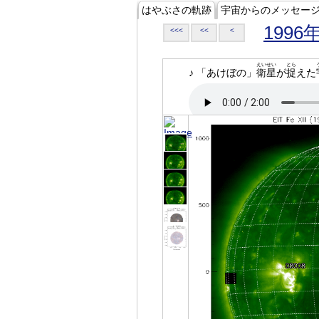
はやぶさの軌跡
宇宙からのメッセー
1996
<<<
<<
<
えいせい
とら
♪ 「あけぼの」
衛星
が
捉
えた