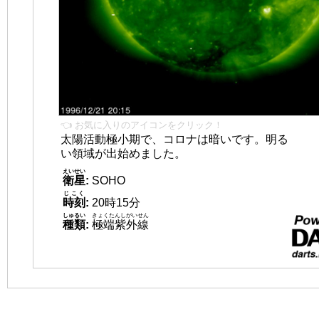
👈 お気に入りのアイコンをクリック！
太陽活動極小期で、コロナは暗いです。明る
い領域が出始めました。
えいせい
衛星
:
SOHO
じこく
時刻
:
20時15分
しゅるい
きょくたんしがいせん
種類
:
極端紫外線