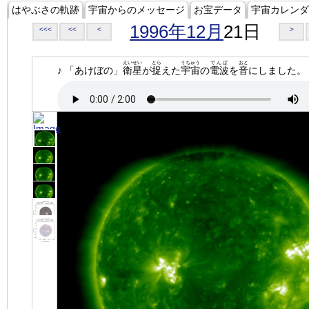
はやぶさの軌跡
宇宙からのメッセージ
お宝データ
宇宙カレンダ
1996年12月
21日
<<<
<<
<
>
えいせい
とら
うちゅう
でんぱ
おと
♪ 「あけぼの」
衛星
が
捉
えた
宇宙
の
電波
を
音
にしました。