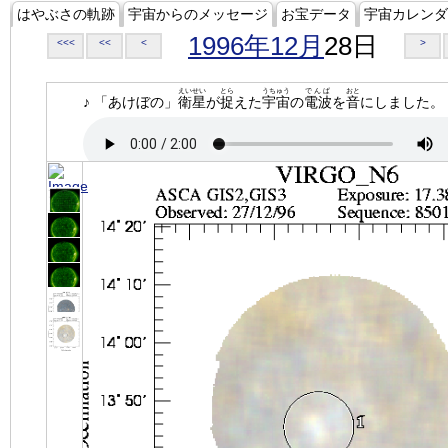
はやぶさの軌跡
宇宙からのメッセージ
お宝データ
宇宙カレンダ
1996年12月
28日
<<<
<<
<
>
えいせい
とら
うちゅう
でんぱ
おと
♪ 「あけぼの」
衛星
が
捉
えた
宇宙
の
電波
を
音
にしました。