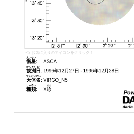
👈 お気に入りのアイコンをクリック！
えいせい
衛星
:
ASCA
かんそく
び
観測
日
:
1996年12月27日 - 1996年12月28日
てんたいめい
天体名
:
VIRGO_N5
しゅるい
せん
種類
:
X
線