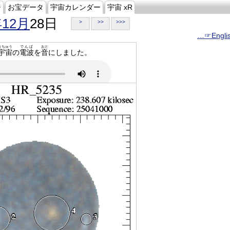
ジ
お宝データ
宇宙カレンダー
宇宙 xR
年12月
28日
>
>>
>>>
…☞Engli
うちゅう
でんぱ
おと
宇宙
の
電波
を
音
にしました。