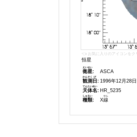
👈 お気に入りのアイコンをク
恒星
えいせい
衛星
:
ASCA
かんそく
び
観測
日
:
1996年12月28日
てんたいめい
天体名
:
HR_5235
しゅるい
せん
種類
:
X
線