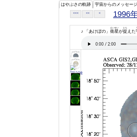
はやぶさの軌跡
宇宙からのメッセー
1996
<<<
<<
<
えいせい
とら
♪ 「あけぼの」
衛星
が
捉
えた