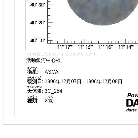
👈 お気に入りのアイコンをクリック！
活動銀河中心核
えいせい
衛星
:
ASCA
かんそく
び
観測
日
:
1996年12月07日 - 1996年12月08日
てんたいめい
天体名
:
3C_254
しゅるい
せん
種類
:
X
線