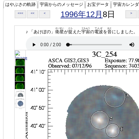
はやぶさの軌跡
宇宙からのメッセージ
お宝データ
宇宙カレンダ
1996年12月
8日
<<<
<<
<
>
えいせい
とら
うちゅう
でんぱ
おと
♪ 「あけぼの」
衛星
が
捉
えた
宇宙
の
電波
を
音
にしました。