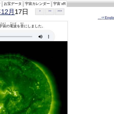
ジ
お宝データ
宇宙カレンダー
宇宙 xR
年12月
17日
>
>>
>>>
…☞Engli
うちゅう
でんぱ
おと
宇宙
の
電波
を
音
にしました。