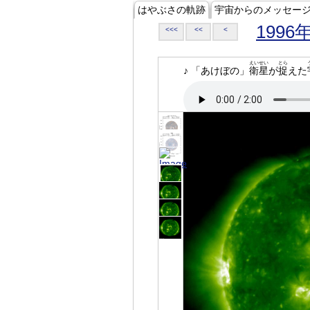
はやぶさの軌跡
宇宙からのメッセー
1996
<<<
<<
<
えいせい
とら
♪ 「あけぼの」
衛星
が
捉
えた