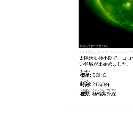
👈 お気に入りのアイコンをク
太陽活動極小期で、コロ
い領域が出始めました。
えいせい
衛星
:
SOHO
じこく
時刻
:
21時0分
しゅるい
きょくたんしがいせん
種類
:
極端紫外線