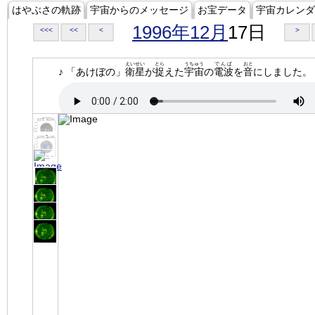
はやぶさの軌跡
宇宙からのメッセージ
お宝データ
宇宙カレンダ
1996年12月
17日
<<<
<<
<
>
えいせい
とら
うちゅう
でんぱ
おと
♪ 「あけぼの」
衛星
が
捉
えた
宇宙
の
電波
を
音
にしました。