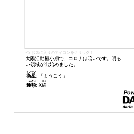
👈 お気に入りのアイコンをクリック！
太陽活動極小期で、コロナは暗いです。明る
い領域が出始めました。
えいせい
衛星
:
「ようこう」
しゅるい
せん
種類
:
X
線