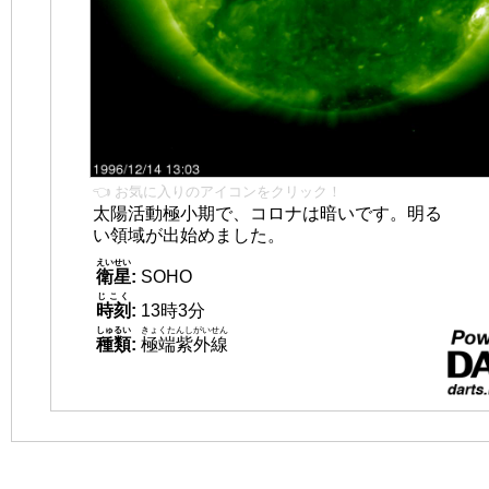
👈 お気に入りのアイコンをクリック！
太陽活動極小期で、コロナは暗いです。明る
い領域が出始めました。
えいせい
衛星
:
SOHO
じこく
時刻
:
13時3分
しゅるい
きょくたんしがいせん
種類
:
極端紫外線