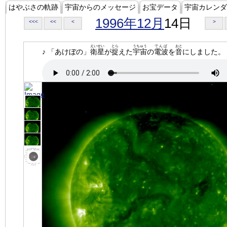
はやぶさの軌跡
宇宙からのメッセージ
お宝データ
宇宙カレンダ
1996年12月
14日
<<<
<<
<
>
えいせい
とら
うちゅう
でんぱ
おと
♪ 「あけぼの」
衛星
が
捉
えた
宇宙
の
電波
を
音
にしました。