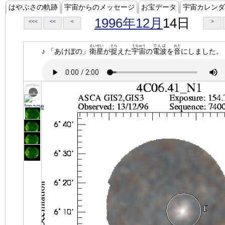
はやぶさの軌跡
宇宙からのメッセージ
お宝データ
宇宙カレンダ
1996年12月
14日
<<<
<<
<
>
えいせい
とら
うちゅう
でんぱ
おと
♪ 「あけぼの」
衛星
が
捉
えた
宇宙
の
電波
を
音
にしました。