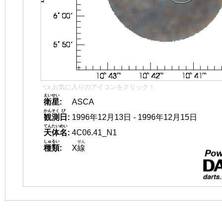
👈 お気に入りのアイコンをクリック！
えいせい
衛星
:
ASCA
かんそく
び
観測
日
:
1996年12月13日 - 1996年12月15日
てんたいめい
天体名
:
4C06.41_N1
しゅるい
せん
種類
:
X
線