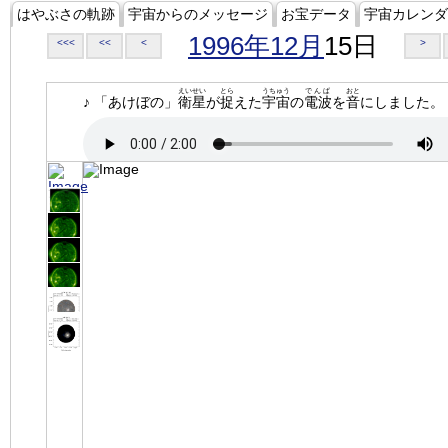
はやぶさの軌跡
宇宙からのメッセージ
お宝データ
宇宙カレンダ
1996年12月
15日
<<<
<<
<
>
えいせい
とら
うちゅう
でんぱ
おと
♪ 「あけぼの」
衛星
が
捉
えた
宇宙
の
電波
を
音
にしました。