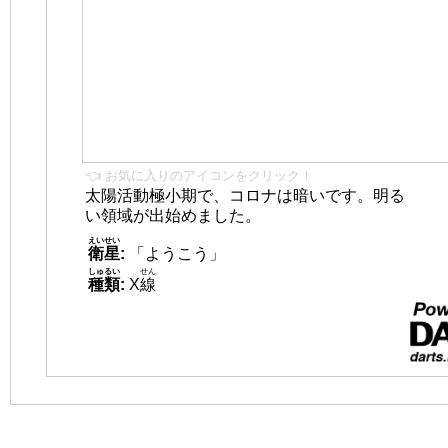
👈 お気に入りのアイコンをクリック！
太陽活動極小期で、コロナは暗いです。明る
い領域が出始めました。
えいせい
衛星
:
「ようこう」
しゅるい
せん
種類
:
X
線