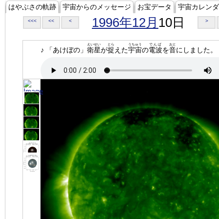
はやぶさの軌跡
宇宙からのメッセージ
お宝データ
宇宙カレンダ
1996年12月
10日
<<<
<<
<
>
えいせい
とら
うちゅう
でんぱ
おと
♪ 「あけぼの」
衛星
が
捉
えた
宇宙
の
電波
を
音
にしました。