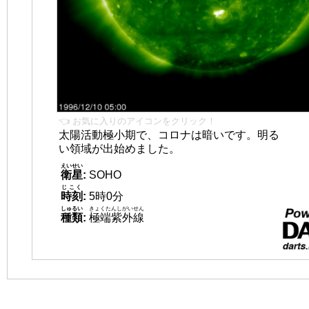
👈 お気に入りのアイコンをクリック！
太陽活動極小期で、コロナは暗いです。明る
い領域が出始めました。
えいせい
衛星
:
SOHO
じこく
時刻
:
5時0分
しゅるい
きょくたんしがいせん
種類
:
極端紫外線