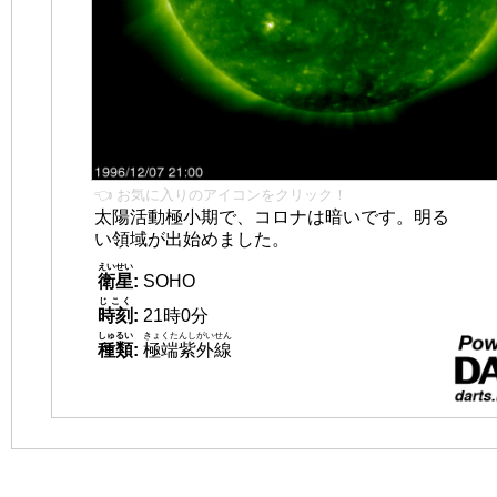
👈 お気に入りのアイコンをクリック！
太陽活動極小期で、コロナは暗いです。明る
い領域が出始めました。
えいせい
衛星
:
SOHO
じこく
時刻
:
21時0分
しゅるい
きょくたんしがいせん
種類
:
極端紫外線