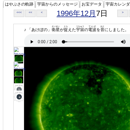
はやぶさの軌跡
宇宙からのメッセージ
お宝データ
宇宙カレンダ
1996年12月
7日
<<<
<<
<
>
えいせい
とら
うちゅう
でんぱ
おと
♪ 「あけぼの」
衛星
が
捉
えた
宇宙
の
電波
を
音
にしました。