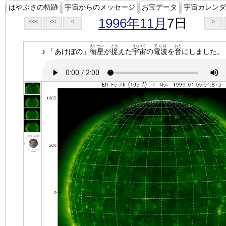
はやぶさの軌跡
宇宙からのメッセージ
お宝データ
宇宙カレンダ
1996年11月
7日
<<<
<<
<
>
えいせい
とら
うちゅう
でんぱ
おと
♪ 「あけぼの」
衛星
が
捉
えた
宇宙
の
電波
を
音
にしました。