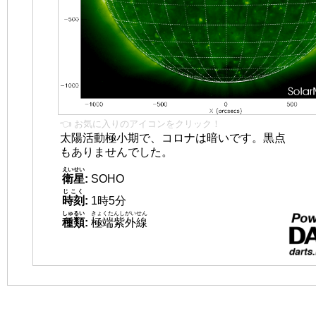
👈 お気に入りのアイコンをクリック！
太陽活動極小期で、コロナは暗いです。黒点
もありませんでした。
えいせい
衛星
:
SOHO
じこく
時刻
:
1時5分
しゅるい
きょくたんしがいせん
種類
:
極端紫外線