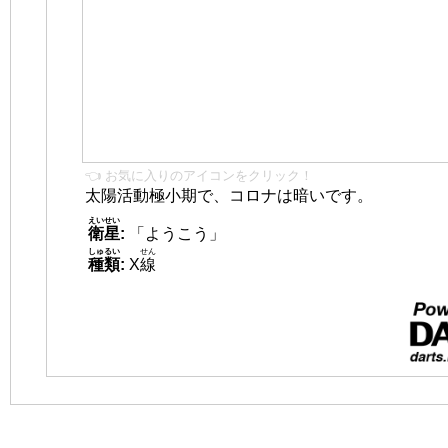
👈 お気に入りのアイコンをクリック！
太陽活動極小期で、コロナは暗いです。
えいせい
衛星
:
「ようこう」
しゅるい
せん
種類
:
X
線