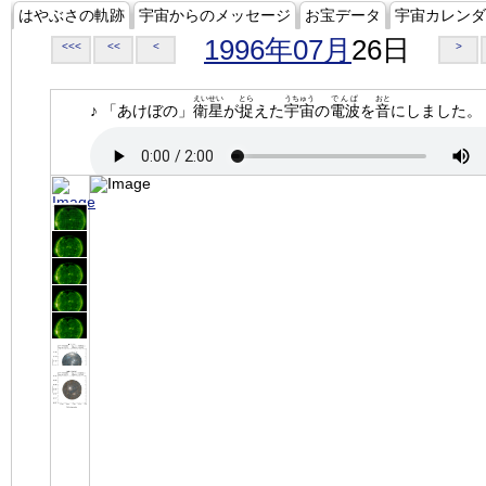
はやぶさの軌跡
宇宙からのメッセージ
お宝データ
宇宙カレンダ
1996年07月
26日
<<<
<<
<
>
えいせい
とら
うちゅう
でんぱ
おと
♪ 「あけぼの」
衛星
が
捉
えた
宇宙
の
電波
を
音
にしました。