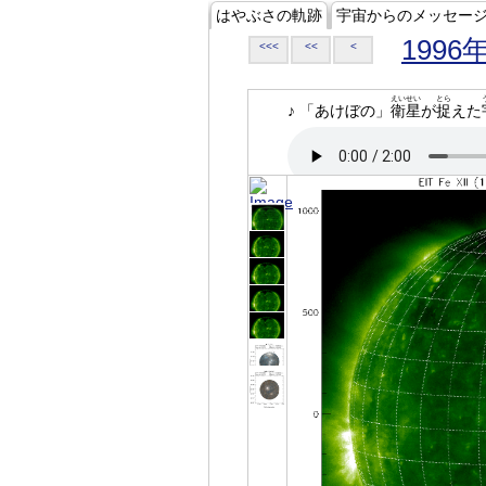
はやぶさの軌跡
宇宙からのメッセー
1996
<<<
<<
<
えいせい
とら
♪ 「あけぼの」
衛星
が
捉
えた