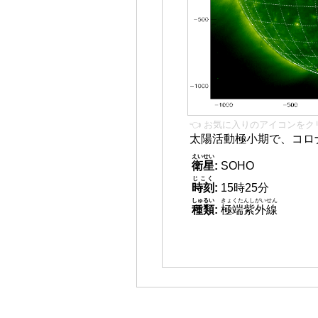
👈 お気に入りのアイコンをク
太陽活動極小期で、コロ
えいせい
衛星
:
SOHO
じこく
時刻
:
15時25分
しゅるい
きょくたんしがいせん
種類
:
極端紫外線