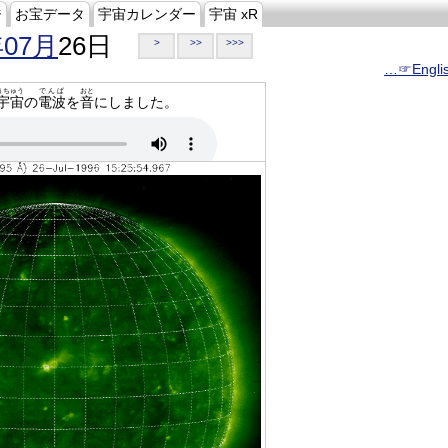
ジ
お宝データ
宇宙カレンダー
宇宙 xR
年07月
26日
>
>>
>>>
…☞Engli
うちゅう
でんぱ
おと
宇宙
の
電波
を
音
にしました。