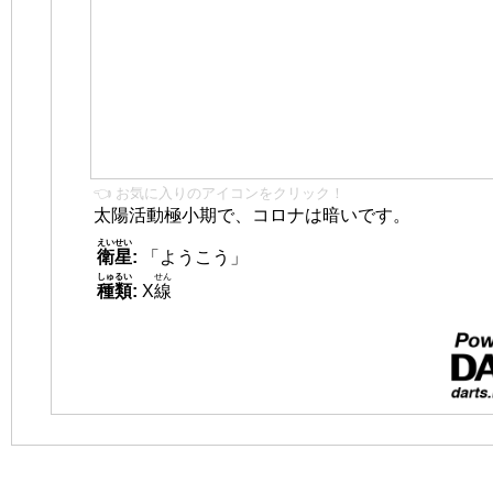
👈 お気に入りのアイコンをクリック！
太陽活動極小期で、コロナは暗いです。
えいせい
衛星
:
「ようこう」
しゅるい
せん
種類
:
X
線