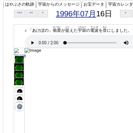
はやぶさの軌跡
宇宙からのメッセージ
お宝データ
宇宙カレンダ
1996年07月
16日
<<<
<<
<
>
えいせい
とら
うちゅう
でんぱ
おと
♪ 「あけぼの」
衛星
が
捉
えた
宇宙
の
電波
を
音
にしました。