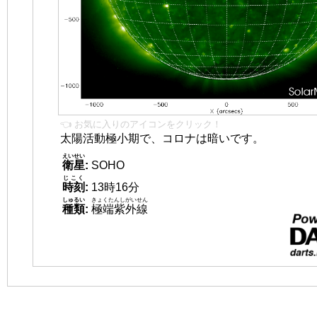
👈 お気に入りのアイコンをクリック！
太陽活動極小期で、コロナは暗いです。
えいせい
衛星
:
SOHO
じこく
時刻
:
13時16分
しゅるい
きょくたんしがいせん
種類
:
極端紫外線