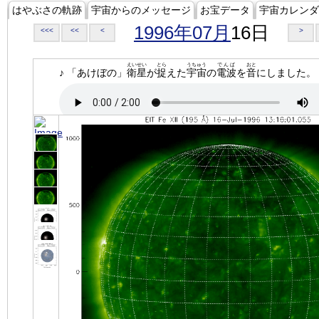
はやぶさの軌跡
宇宙からのメッセージ
お宝データ
宇宙カレンダ
1996年07月
16日
<<<
<<
<
>
えいせい
とら
うちゅう
でんぱ
おと
♪ 「あけぼの」
衛星
が
捉
えた
宇宙
の
電波
を
音
にしました。