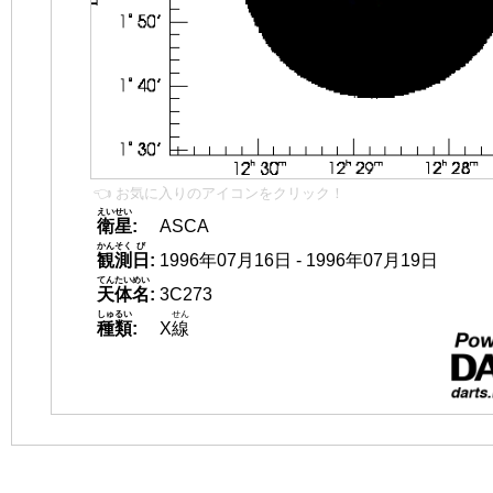
👈 お気に入りのアイコンをクリック！
えいせい
衛星
:
ASCA
かんそく
び
観測
日
:
1996年07月16日 - 1996年07月19日
てんたいめい
天体名
:
3C273
しゅるい
せん
種類
:
X
線