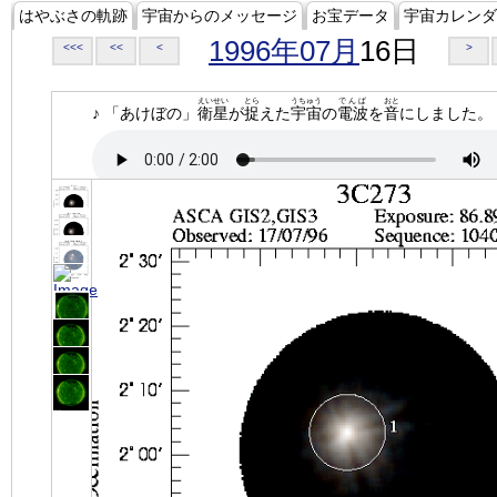
はやぶさの軌跡
宇宙からのメッセージ
お宝データ
宇宙カレンダ
1996年07月
16日
<<<
<<
<
>
えいせい
とら
うちゅう
でんぱ
おと
♪ 「あけぼの」
衛星
が
捉
えた
宇宙
の
電波
を
音
にしました。