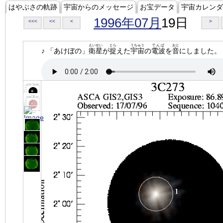
はやぶさの軌跡
宇宙からのメッセージ
お宝データ
宇宙カレンダ
1996年07月
19日
<<<
<<
<
>
えいせい
とら
うちゅう
でんぱ
おと
♪ 「あけぼの」
衛星
が
捉
えた
宇宙
の
電波
を
音
にしました。