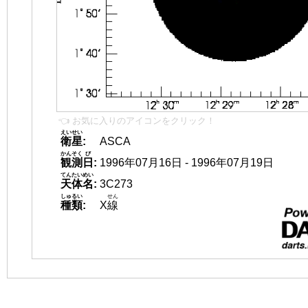
👈 お気に入りのアイコンをクリック！
えいせい
衛星
:
ASCA
かんそく
び
観測
日
:
1996年07月16日 - 1996年07月19日
てんたいめい
天体名
:
3C273
しゅるい
せん
種類
:
X
線