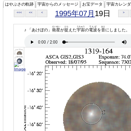
はやぶさの軌跡
宇宙からのメッセージ
お宝データ
宇宙カレンダ
1995年07月
19日
<<<
<<
<
>
えいせい
とら
うちゅう
でんぱ
おと
♪ 「あけぼの」
衛星
が
捉
えた
宇宙
の
電波
を
音
にしました。