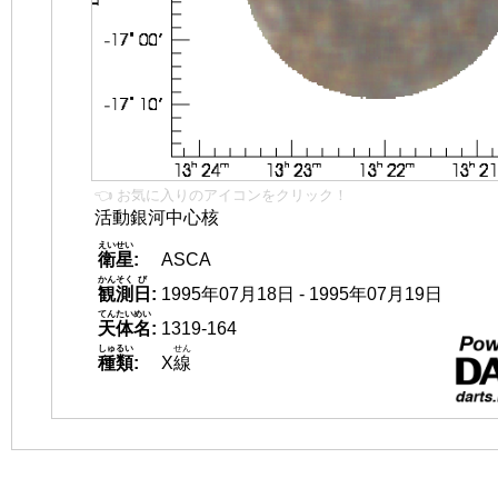
👈 お気に入りのアイコンをクリック！
活動銀河中心核
えいせい
衛星
:
ASCA
かんそく
び
観測
日
:
1995年07月18日 - 1995年07月19日
てんたいめい
天体名
:
1319-164
しゅるい
せん
種類
:
X
線