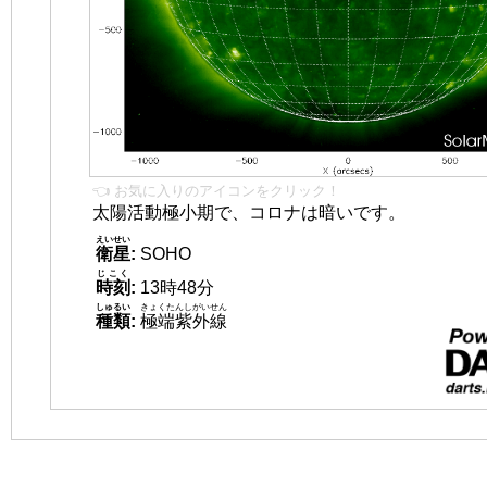
👈 お気に入りのアイコンをクリック！
太陽活動極小期で、コロナは暗いです。
えいせい
衛星
:
SOHO
じこく
時刻
:
13時48分
しゅるい
きょくたんしがいせん
種類
:
極端紫外線