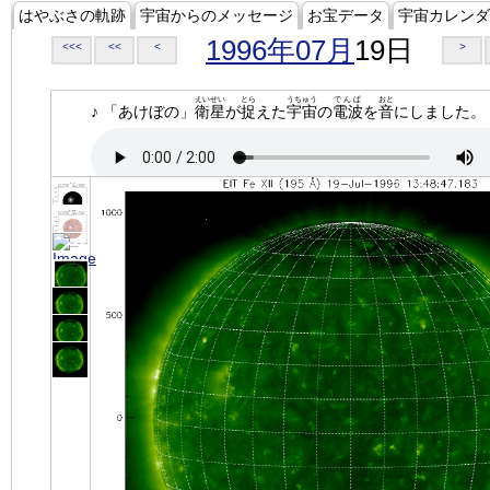
はやぶさの軌跡
宇宙からのメッセージ
お宝データ
宇宙カレンダ
1996年07月
19日
<<<
<<
<
>
えいせい
とら
うちゅう
でんぱ
おと
♪ 「あけぼの」
衛星
が
捉
えた
宇宙
の
電波
を
音
にしました。