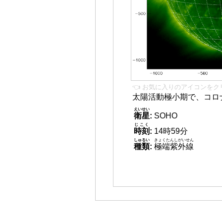
👈 お気に入りのアイコンをク
太陽活動極小期で、コロ
えいせい
衛星
:
SOHO
じこく
時刻
:
14時59分
しゅるい
きょくたんしがいせん
種類
:
極端紫外線