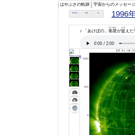
はやぶさの軌跡
宇宙からのメッセー
1996
<<<
<<
<
えいせい
とら
♪ 「あけぼの」
衛星
が
捉
えた