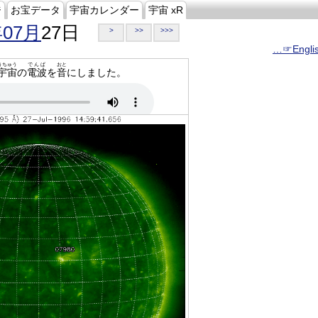
ジ
お宝データ
宇宙カレンダー
宇宙 xR
年07月
27日
>
>>
>>>
…☞Engli
うちゅう
でんぱ
おと
宇宙
の
電波
を
音
にしました。