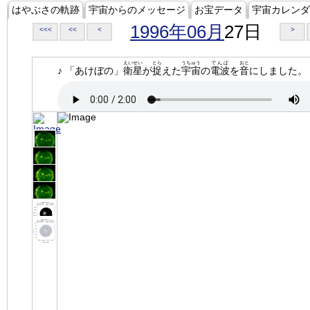
はやぶさの軌跡
宇宙からのメッセージ
お宝データ
宇宙カレンダ
1996年06月
27日
<<<
<<
<
>
えいせい
とら
うちゅう
でんぱ
おと
♪ 「あけぼの」
衛星
が
捉
えた
宇宙
の
電波
を
音
にしました。