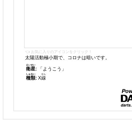
👈 お気に入りのアイコンをクリック！
太陽活動極小期で、コロナは暗いです。
えいせい
衛星
:
「ようこう」
しゅるい
せん
種類
:
X
線