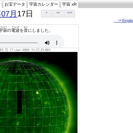
ジ
お宝データ
宇宙カレンダー
宇宙 xR
年07月
17日
>
>>
>>>
…☞Engli
うちゅう
でんぱ
おと
宇宙
の
電波
を
音
にしました。