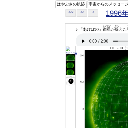
はやぶさの軌跡
宇宙からのメッセー
1996
<<<
<<
<
えいせい
とら
♪ 「あけぼの」
衛星
が
捉
えた