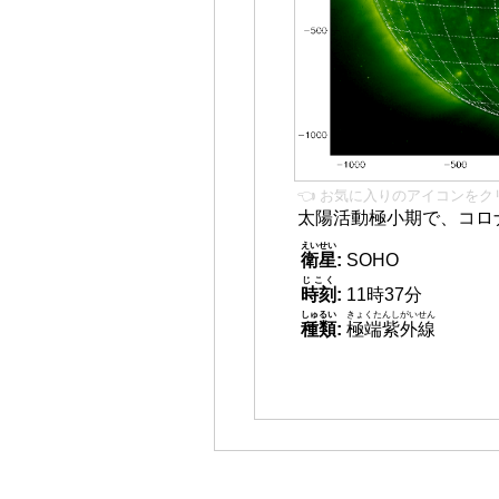
👈 お気に入りのアイコンをク
太陽活動極小期で、コロ
えいせい
衛星
:
SOHO
じこく
時刻
:
11時37分
しゅるい
きょくたんしがいせん
種類
:
極端紫外線