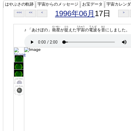
はやぶさの軌跡
宇宙からのメッセージ
お宝データ
宇宙カレンダ
1996年06月
17日
<<<
<<
<
>
えいせい
とら
うちゅう
でんぱ
おと
♪ 「あけぼの」
衛星
が
捉
えた
宇宙
の
電波
を
音
にしました。