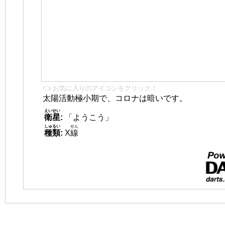
👈 お気に入りのアイコンをクリック！
太陽活動極小期で、コロナは暗いです。
えいせい
衛星
:
「ようこう」
しゅるい
せん
種類
:
X
線