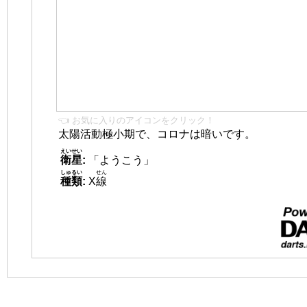
👈 お気に入りのアイコンをクリック！
太陽活動極小期で、コロナは暗いです。
えいせい
衛星
:
「ようこう」
しゅるい
せん
種類
:
X
線