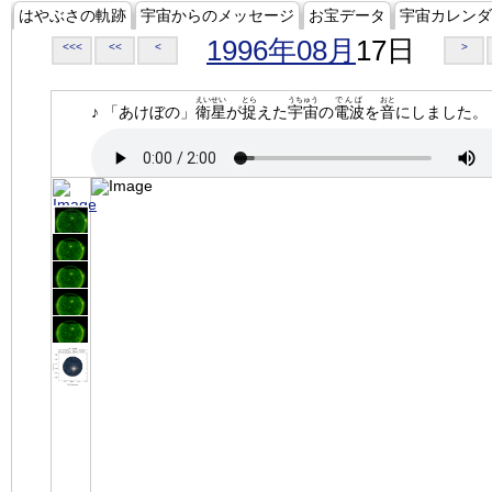
はやぶさの軌跡
宇宙からのメッセージ
お宝データ
宇宙カレンダ
1996年08月
17日
<<<
<<
<
>
えいせい
とら
うちゅう
でんぱ
おと
♪ 「あけぼの」
衛星
が
捉
えた
宇宙
の
電波
を
音
にしました。