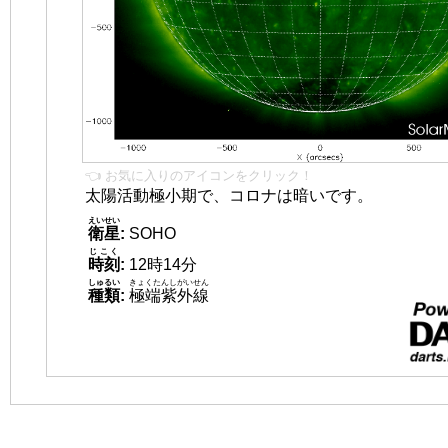
👈 お気に入りのアイコンをクリック！
太陽活動極小期で、コロナは暗いです。
えいせい
衛星
:
SOHO
じこく
時刻
:
12時14分
しゅるい
きょくたんしがいせん
種類
:
極端紫外線