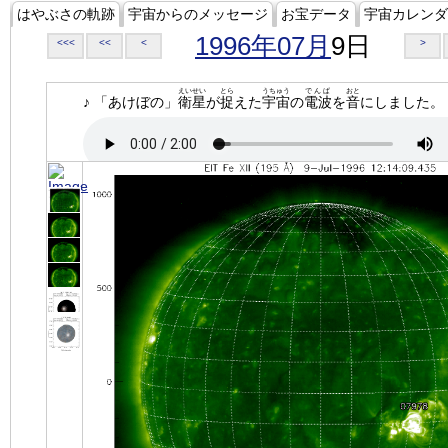
はやぶさの軌跡
宇宙からのメッセージ
お宝データ
宇宙カレンダ
1996年07月
9日
<<<
<<
<
>
えいせい
とら
うちゅう
でんぱ
おと
♪ 「あけぼの」
衛星
が
捉
えた
宇宙
の
電波
を
音
にしました。