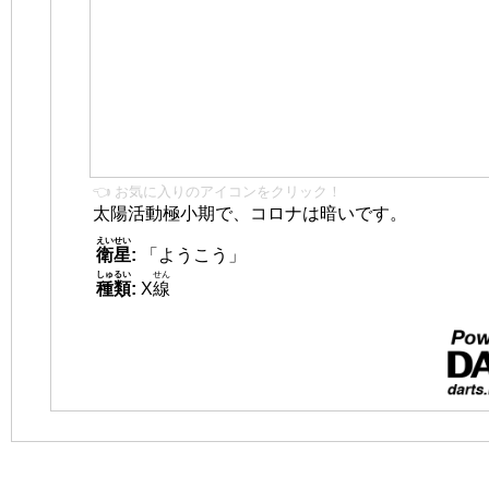
👈 お気に入りのアイコンをクリック！
太陽活動極小期で、コロナは暗いです。
えいせい
衛星
:
「ようこう」
しゅるい
せん
種類
:
X
線