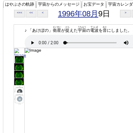
はやぶさの軌跡
宇宙からのメッセージ
お宝データ
宇宙カレンダ
1996年08月
9日
<<<
<<
<
>
えいせい
とら
うちゅう
でんぱ
おと
♪ 「あけぼの」
衛星
が
捉
えた
宇宙
の
電波
を
音
にしました。