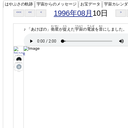
はやぶさの軌跡
宇宙からのメッセージ
お宝データ
宇宙カレンダ
1996年08月
10日
<<<
<<
<
>
えいせい
とら
うちゅう
でんぱ
おと
♪ 「あけぼの」
衛星
が
捉
えた
宇宙
の
電波
を
音
にしました。