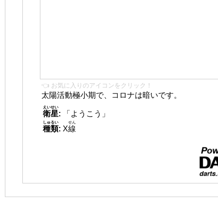
👈 お気に入りのアイコンをクリック！
太陽活動極小期で、コロナは暗いです。
えいせい
衛星
:
「ようこう」
しゅるい
せん
種類
:
X
線