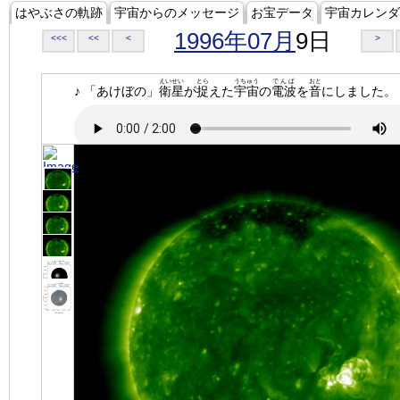
はやぶさの軌跡
宇宙からのメッセージ
お宝データ
宇宙カレンダ
1996年07月
9日
<<<
<<
<
>
えいせい
とら
うちゅう
でんぱ
おと
♪ 「あけぼの」
衛星
が
捉
えた
宇宙
の
電波
を
音
にしました。