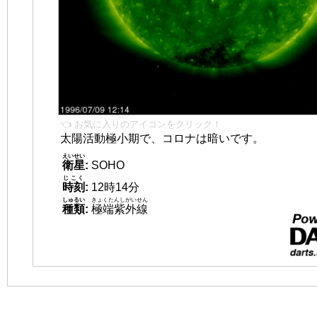
👈 お気に入りのアイコンをクリック！
太陽活動極小期で、コロナは暗いです。
えいせい
衛星
:
SOHO
じこく
時刻
:
12時14分
しゅるい
きょくたんしがいせん
種類
:
極端紫外線