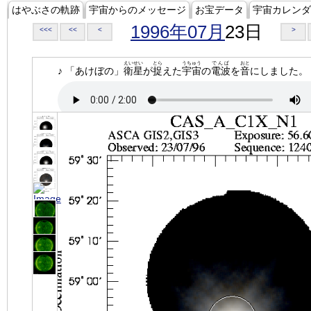
はやぶさの軌跡
宇宙からのメッセージ
お宝データ
宇宙カレンダ
1996年07月
23日
<<<
<<
<
>
えいせい
とら
うちゅう
でんぱ
おと
♪ 「あけぼの」
衛星
が
捉
えた
宇宙
の
電波
を
音
にしました。