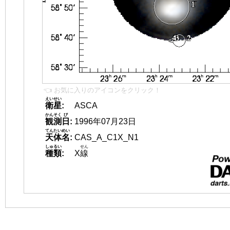
👈 お気に入りのアイコンをクリック！
えいせい
衛星
:
ASCA
かんそく
び
観測
日
:
1996年07月23日
てんたいめい
天体名
:
CAS_A_C1X_N1
しゅるい
せん
種類
:
X
線