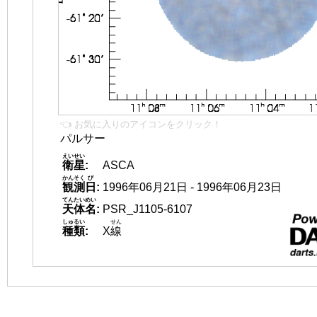
👈 お気に入りのアイコンをクリック！
パルサー
えいせい
衛星
:
ASCA
かんそく
び
観測
日
:
1996年06月21日 - 1996年06月23日
てんたいめい
天体名
:
PSR_J1105-6107
しゅるい
せん
種類
:
X
線