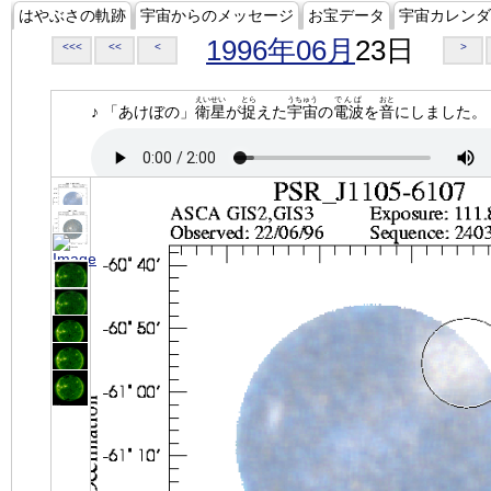
はやぶさの軌跡
宇宙からのメッセージ
お宝データ
宇宙カレンダ
1996年06月
23日
<<<
<<
<
>
えいせい
とら
うちゅう
でんぱ
おと
♪ 「あけぼの」
衛星
が
捉
えた
宇宙
の
電波
を
音
にしました。