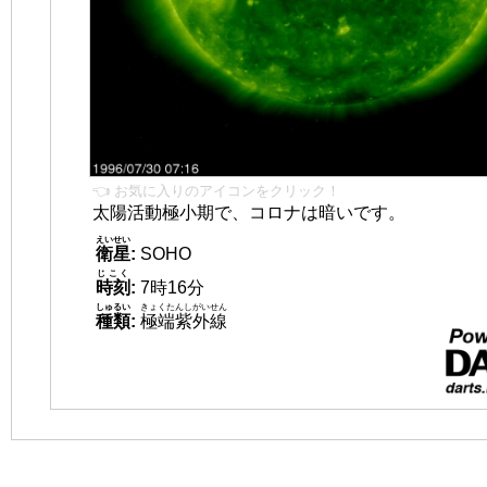
👈 お気に入りのアイコンをクリック！
太陽活動極小期で、コロナは暗いです。
えいせい
衛星
:
SOHO
じこく
時刻
:
7時16分
しゅるい
きょくたんしがいせん
種類
:
極端紫外線