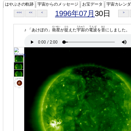
はやぶさの軌跡
宇宙からのメッセージ
お宝データ
宇宙カレンダ
1996年07月
30日
<<<
<<
<
>
えいせい
とら
うちゅう
でんぱ
おと
♪ 「あけぼの」
衛星
が
捉
えた
宇宙
の
電波
を
音
にしました。